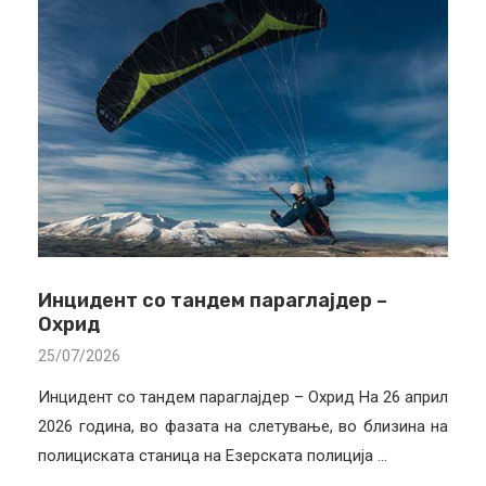
Инцидент со тандем параглајдер –
Охрид
25/07/2026
Инцидент со тандем параглајдер – Охрид На 26 април
2026 година, во фазата на слетување, во близина на
полициската станица на Езерската полиција …