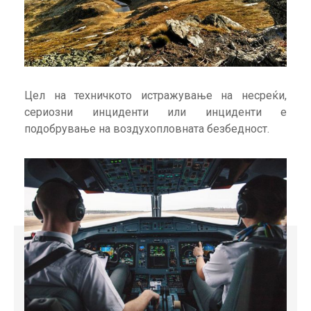
Цел на техничкото истражување на несреќи,
сериозни инциденти или инциденти е
подобрување на воздухопловната безбедност.